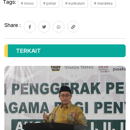
Tags:
# mooc
# pintar
# kurikulum
# merdeka
Share :
TERKAIT