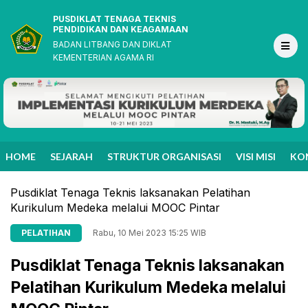
PUSDIKLAT TENAGA TEKNIS
PENDIDIKAN DAN KEAGAMAAN
BADAN LITBANG DAN DIKLAT
KEMENTERIAN AGAMA RI
HOME
SEJARAH
STRUKTUR ORGANISASI
VISI MISI
KO
Pusdiklat Tenaga Teknis laksanakan Pelatihan
Kurikulum Medeka melalui MOOC Pintar
PELATIHAN
Rabu, 10 Mei 2023 15:25 WIB
Pusdiklat Tenaga Teknis laksanakan
Pelatihan Kurikulum Medeka melalui